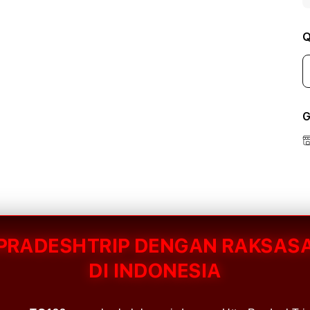
Q
Open
Open
Open
G
media
media
media
5
7
9
in
in
in
modal
modal
modal
PRADESHTRIP DENGAN RAKSASA
DI INDONESIA