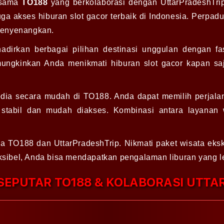
ersama
TO188
yang berkolaborasi dengan UttarPradeshTri
a akses hiburan slot gacor terbaik di Indonesia. Perpaduan
menyenangkan.
irkan berbagai pilihan destinasi unggulan dengan fas
gkinkan Anda menikmati hiburan slot gacor kapan saja
sedia secara mudah di TO188. Anda dapat memilih perjal
stabil dan mudah diakses. Kombinasi antara layanan 
TO188 dan UttarPradeshTrip. Nikmati paket wisata eksklu
ksibel, Anda bisa mendapatkan pengalaman liburan yang le
SEPUTAR TO188 & KOLABORASI UTTA