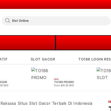
ATIF
SLOT GACOR
TO188 LOGIN RES
NEW
LOGIN
TO188 PROMO
.00 SGD
From $10.00 SGD
N