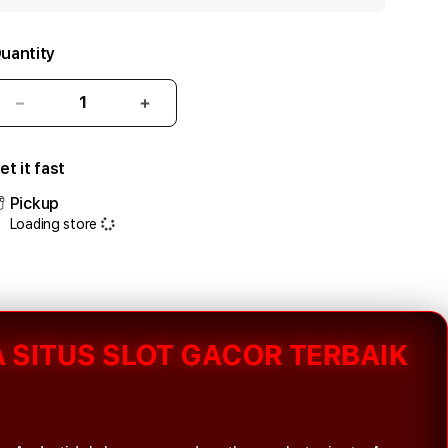
uantity
Decrease
Increase
quantity
quantity
for
for
et it fast
TO188
TO188
Pickup
Loading store
 SITUS SLOT GACOR TERBAIK