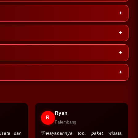
buran mewah sekaligus hiburan slot gacor terbaik
+
lot gacor yang bisa dinikmati kapan saja.
+
an layanan terbaik.
+
t gacor dengan mudah dan lancar.
+
raktis dan modern.
Ryan
R
Palembang
isata dan
"Pelayanannya top, paket wisata