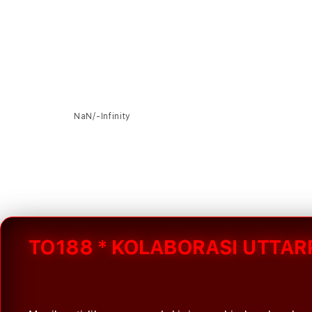
Open
Open
Open
of
NaN
/
-Infinity
media
media
media
4
6
8
in
in
in
modal
modal
modal
TO188 * KOLABORASI UTTAR