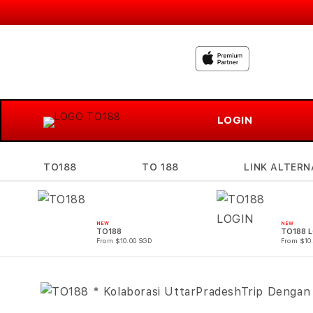
LOGIN
TO188
TO 188
LINK ALTERN
NEW
NEW
TO188
TO188 
From $10.00 SGD
From $10
Skip to
product
information